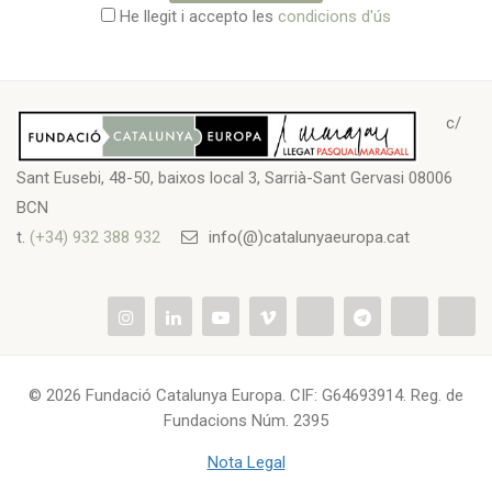
He llegit i accepto les
condicions d'ús
c/
Sant Eusebi, 48-50, baixos local 3, Sarrià-Sant Gervasi 08006
BCN
t.
(+34) 932 388 932
info(@)catalunyaeuropa.cat
© 2026 Fundació Catalunya Europa. CIF: G64693914. Reg. de
Fundacions Núm. 2395
Nota Legal