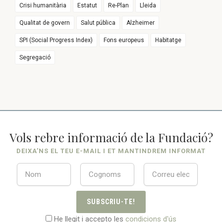
Crisi humanitària
Estatut
Re-Plan
Lleida
Qualitat de govern
Salut pública
Alzheimer
SPI (Social Progress Index)
Fons europeus
Habitatge
Segregació
Vols rebre informació de la Fundació?
DEIXA’NS EL TEU E-MAIL I ET MANTINDREM INFORMAT
SUBSCRIU-TE!
He llegit i accepto les
condicions d'ús