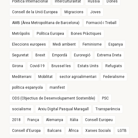
Política Internacional
Interculturalitat
Rússia
Dones
Consell de la Unió Europea
Migracions
Joves
AMB (Àrea Metropolitana de Barcelona)
Formació i Treball
Metròpolis
Política Europea
Bones Pràctiques
Eleccions europees
Medi ambient
Feminisme
Espanya
Seguretat
Brexit
Empordà
Euroregió
Extrema Dreta
Girona
Covid-19
Brussel·les
Estats Units
Refugiats
Mediterrani
Mobilitat
sector agroalimentari
Federalisme
política espanyola
manifest
ODS (Objectius de Desenvolupament Sostenible)
PSC
socialisme
Arxiu Digital Pasqual Maragall
Transparència
2018
França
Alemanya
Itàlia
Consell Europeu
Consell d'Europa
Balcans
Àfrica
Xarxes Socials
LGTB