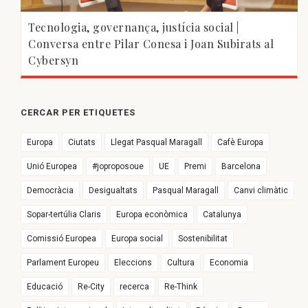
Tecnologia, governança, justícia social |
Conversa entre Pilar Conesa i Joan Subirats al
Cybersyn
CERCAR PER ETIQUETES
Europa
Ciutats
Llegat Pasqual Maragall
Cafè Europa
Unió Europea
#joproposoue
UE
Premi
Barcelona
Democràcia
Desigualtats
Pasqual Maragall
Canvi climàtic
Sopar-tertúlia Claris
Europa econòmica
Catalunya
Comissió Europea
Europa social
Sostenibilitat
Parlament Europeu
Eleccions
Cultura
Economia
Educació
Re-City
recerca
Re-Think