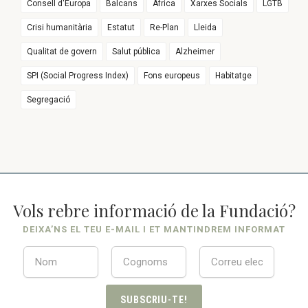
Consell d'Europa
Balcans
Àfrica
Xarxes Socials
LGTB
Crisi humanitària
Estatut
Re-Plan
Lleida
Qualitat de govern
Salut pública
Alzheimer
SPI (Social Progress Index)
Fons europeus
Habitatge
Segregació
Vols rebre informació de la Fundació?
DEIXA’NS EL TEU E-MAIL I ET MANTINDREM INFORMAT
SUBSCRIU-TE!