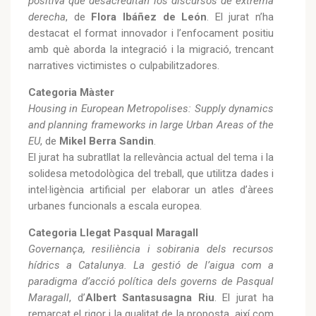
positiva que desacreditan los discursos de extrema
derecha
, de
Flora Ibáñez de León
. El jurat n’ha
destacat el format innovador i l’enfocament positiu
amb què aborda la integració i la migració, trencant
narratives victimistes o culpabilitzadores.
Categoria Màster
Housing in European Metropolises: Supply dynamics
and planning frameworks in large Urban Areas of the
EU
, de
Mikel Berra Sandin
.
El jurat ha subratllat la rellevància actual del tema i la
solidesa metodològica del treball, que utilitza dades i
intel·ligència artificial per elaborar un atles d’àrees
urbanes funcionals a escala europea.
Categoria Llegat Pasqual Maragall
Governança, resiliència i sobirania dels recursos
hídrics a Catalunya. La gestió de l’aigua com a
paradigma d’acció política dels governs de Pasqual
Maragall
, d’
Albert Santasusagna Riu
. El jurat ha
remarcat el rigor i la qualitat de la proposta, així com