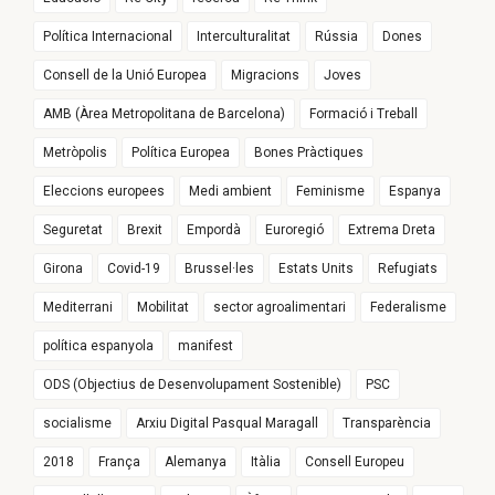
Política Internacional
Interculturalitat
Rússia
Dones
Consell de la Unió Europea
Migracions
Joves
AMB (Àrea Metropolitana de Barcelona)
Formació i Treball
Metròpolis
Política Europea
Bones Pràctiques
Eleccions europees
Medi ambient
Feminisme
Espanya
Seguretat
Brexit
Empordà
Euroregió
Extrema Dreta
Girona
Covid-19
Brussel·les
Estats Units
Refugiats
Mediterrani
Mobilitat
sector agroalimentari
Federalisme
política espanyola
manifest
ODS (Objectius de Desenvolupament Sostenible)
PSC
socialisme
Arxiu Digital Pasqual Maragall
Transparència
2018
França
Alemanya
Itàlia
Consell Europeu