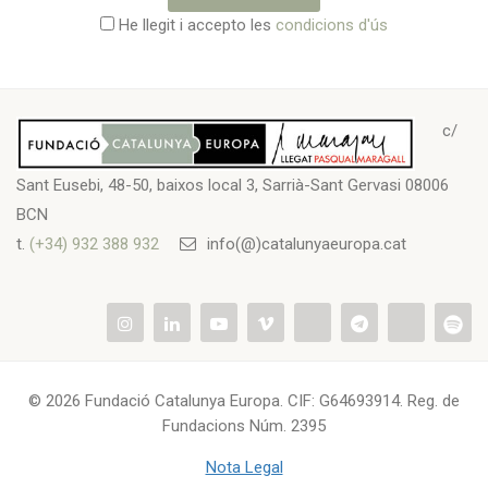
He llegit i accepto les
condicions d'ús
c/
Sant Eusebi, 48-50, baixos local 3, Sarrià-Sant Gervasi 08006
BCN
t.
(+34) 932 388 932
info(@)catalunyaeuropa.cat
© 2026 Fundació Catalunya Europa. CIF: G64693914. Reg. de
Fundacions Núm. 2395
Nota Legal