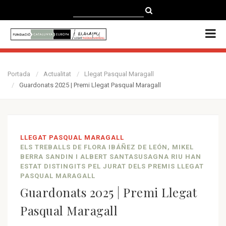
CATALÀ
CASTELLANO
ENGLISH
Portada
Actualitat
Llegat Pasqual Maragall
Guardonats 2025 | Premi Llegat Pasqual Maragall
LLEGAT PASQUAL MARAGALL
ELS TREBALLS DE FLORA IBÁÑEZ DE LEÓN, MIKEL
BERRA SANDIN I ALBERT SANTASUSAGNA RIU HAN
ESTAT DISTINGITS PEL JURAT DELS PREMIS LLEGAT
PASQUAL MARAGALL
Guardonats 2025 | Premi Llegat
Pasqual Maragall