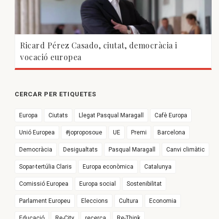
Ricard Pérez Casado, ciutat, democràcia i
vocació europea
CERCAR PER ETIQUETES
Europa
Ciutats
Llegat Pasqual Maragall
Cafè Europa
Unió Europea
#joproposoue
UE
Premi
Barcelona
Democràcia
Desigualtats
Pasqual Maragall
Canvi climàtic
Sopar-tertúlia Claris
Europa econòmica
Catalunya
Comissió Europea
Europa social
Sostenibilitat
Parlament Europeu
Eleccions
Cultura
Economia
Educació
Re-City
recerca
Re-Think