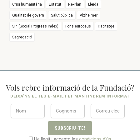
Crisi humanitària
Estatut
Re-Plan
Lleida
Qualitat de govern
Salut pública
Alzheimer
SPI (Social Progress Index)
Fons europeus
Habitatge
Segregació
Vols rebre informació de la Fundació?
DEIXA’NS EL TEU E-MAIL I ET MANTINDREM INFORMAT
SUBSCRIU-TE!
He llegit i accepto les
condicions d'ús