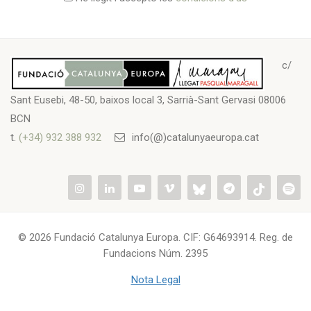
c/
Sant Eusebi, 48-50, baixos local 3, Sarrià-Sant Gervasi 08006
BCN
t.
(+34) 932 388 932
info(@)catalunyaeuropa.cat
© 2026 Fundació Catalunya Europa. CIF: G64693914. Reg. de
Fundacions Núm. 2395
Nota Legal