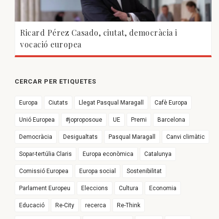
Ricard Pérez Casado, ciutat, democràcia i
vocació europea
CERCAR PER ETIQUETES
Europa
Ciutats
Llegat Pasqual Maragall
Cafè Europa
Unió Europea
#joproposoue
UE
Premi
Barcelona
Democràcia
Desigualtats
Pasqual Maragall
Canvi climàtic
Sopar-tertúlia Claris
Europa econòmica
Catalunya
Comissió Europea
Europa social
Sostenibilitat
Parlament Europeu
Eleccions
Cultura
Economia
Educació
Re-City
recerca
Re-Think