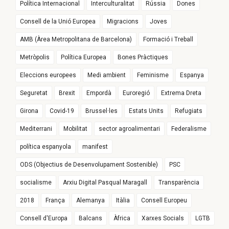
Política Internacional
Interculturalitat
Rússia
Dones
Consell de la Unió Europea
Migracions
Joves
AMB (Àrea Metropolitana de Barcelona)
Formació i Treball
Metròpolis
Política Europea
Bones Pràctiques
Eleccions europees
Medi ambient
Feminisme
Espanya
Seguretat
Brexit
Empordà
Euroregió
Extrema Dreta
Girona
Covid-19
Brussel·les
Estats Units
Refugiats
Mediterrani
Mobilitat
sector agroalimentari
Federalisme
política espanyola
manifest
ODS (Objectius de Desenvolupament Sostenible)
PSC
socialisme
Arxiu Digital Pasqual Maragall
Transparència
2018
França
Alemanya
Itàlia
Consell Europeu
Consell d'Europa
Balcans
Àfrica
Xarxes Socials
LGTB