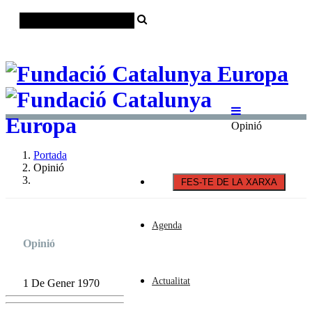
Català
Castellano
English
Opinió
Portada
Opinió
FES-TE DE LA XARXA
Agenda
Opinió
Actualitat
1 De Gener 1970