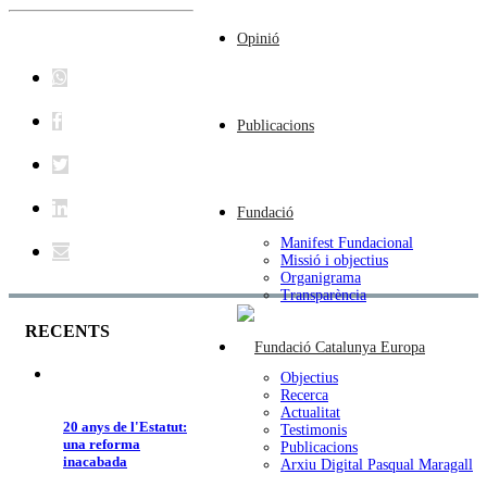
Opinió
Publicacions
Fundació
Manifest Fundacional
Missió i objectius
Organigrama
Transparència
RECENTS
Objectius
Recerca
Actualitat
20 anys de l'Estatut:
Testimonis
una reforma
Publicacions
inacabada
Arxiu Digital Pasqual Maragall