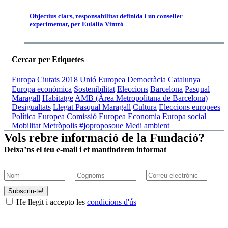
Objectius clars, responsabilitat definida i un conseller
experimentat, per Eulàlia Vintró
Cercar per Etiquetes
Europa
Ciutats
2018
Unió Europea
Democràcia
Catalunya
Europa econòmica
Sostenibilitat
Eleccions
Barcelona
Pasqual
Maragall
Habitatge
AMB (Àrea Metropolitana de Barcelona)
Desigualtats
Llegat Pasqual Maragall
Cultura
Eleccions europees
Política Europea
Comissió Europea
Economia
Europa social
Mobilitat
Metròpolis
#joproposoue
Medi ambient
Vols rebre informació de la Fundació?
Deixa’ns el teu e-mail i et mantindrem informat
Subscriu-te!
He llegit i accepto les
condicions d'ús