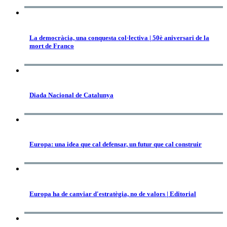
La democràcia, una conquesta col·lectiva | 50è aniversari de la
mort de Franco
Diada Nacional de Catalunya
Europa: una idea que cal defensar, un futur que cal construir
Europa ha de canviar d'estratègia, no de valors | Editorial