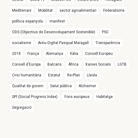
Mediterrani
Mobilitat
sector agroalimentari
Federalisme
política espanyola
manifest
ODS (Objectius de Desenvolupament Sostenible)
PSC
socialisme
Arxiu Digital Pasqual Maragall
Transparència
2018
França
Alemanya
Itàlia
Consell Europeu
Consell d'Europa
Balcans
Àfrica
Xarxes Socials
LGTB
Crisi humanitària
Estatut
Re-Plan
Lleida
Qualitat de govern
Salut pública
Alzheimer
SPI (Social Progress Index)
Fons europeus
Habitatge
Segregació