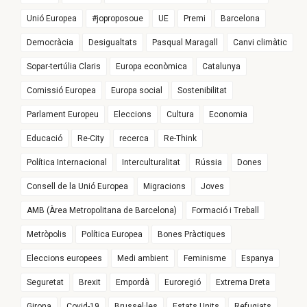
Unió Europea
#joproposoue
UE
Premi
Barcelona
Democràcia
Desigualtats
Pasqual Maragall
Canvi climàtic
Sopar-tertúlia Claris
Europa econòmica
Catalunya
Comissió Europea
Europa social
Sostenibilitat
Parlament Europeu
Eleccions
Cultura
Economia
Educació
Re-City
recerca
Re-Think
Política Internacional
Interculturalitat
Rússia
Dones
Consell de la Unió Europea
Migracions
Joves
AMB (Àrea Metropolitana de Barcelona)
Formació i Treball
Metròpolis
Política Europea
Bones Pràctiques
Eleccions europees
Medi ambient
Feminisme
Espanya
Seguretat
Brexit
Empordà
Euroregió
Extrema Dreta
Girona
Covid-19
Brussel·les
Estats Units
Refugiats