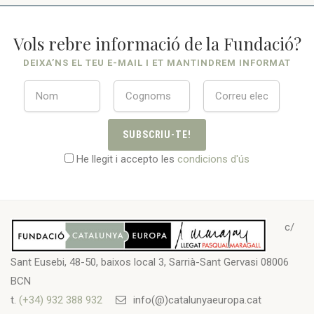
Vols rebre informació de la Fundació?
DEIXA’NS EL TEU E-MAIL I ET MANTINDREM INFORMAT
SUBSCRIU-TE!
He llegit i accepto les
condicions d'ús
c/
Sant Eusebi, 48-50, baixos local 3, Sarrià-Sant Gervasi 08006
BCN
t.
(+34) 932 388 932
info(@)catalunyaeuropa.cat