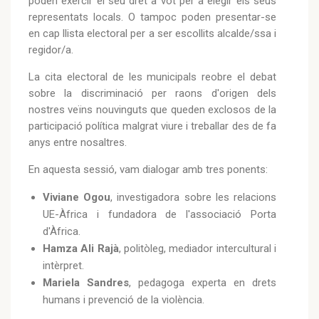
poden exercir el seu dret a vot per a elegir els seus
representats locals. O tampoc poden presentar-se
en cap llista electoral per a ser escollits alcalde/ssa i
regidor/a.
La cita electoral de les municipals reobre el debat
sobre la discriminació per raons d'origen dels
nostres veïns nouvinguts que queden exclosos de la
participació política malgrat viure i treballar des de fa
anys entre nosaltres.
En aquesta sessió, vam dialogar amb tres ponents:
Viviane
Ogou
, investigadora sobre les relacions
UE-Àfrica i fundadora de l'associació Porta
d'Àfrica.
Hamza
Ali Rajà
, politòleg, mediador intercultural i
intèrpret.
Mariela
Sandres
, pedagoga experta en drets
humans i prevenció de la violència.