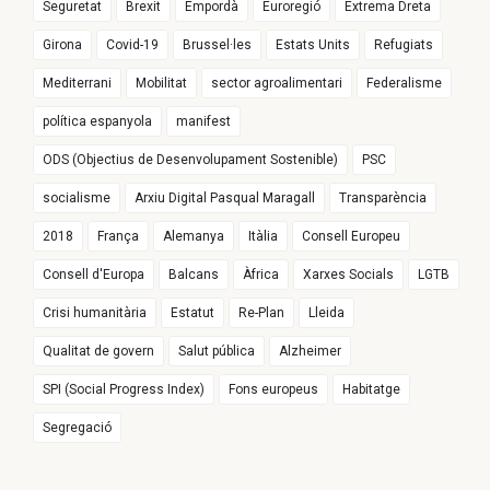
Seguretat
Brexit
Empordà
Euroregió
Extrema Dreta
Girona
Covid-19
Brussel·les
Estats Units
Refugiats
Mediterrani
Mobilitat
sector agroalimentari
Federalisme
política espanyola
manifest
ODS (Objectius de Desenvolupament Sostenible)
PSC
socialisme
Arxiu Digital Pasqual Maragall
Transparència
2018
França
Alemanya
Itàlia
Consell Europeu
Consell d'Europa
Balcans
Àfrica
Xarxes Socials
LGTB
Crisi humanitària
Estatut
Re-Plan
Lleida
Qualitat de govern
Salut pública
Alzheimer
SPI (Social Progress Index)
Fons europeus
Habitatge
Segregació