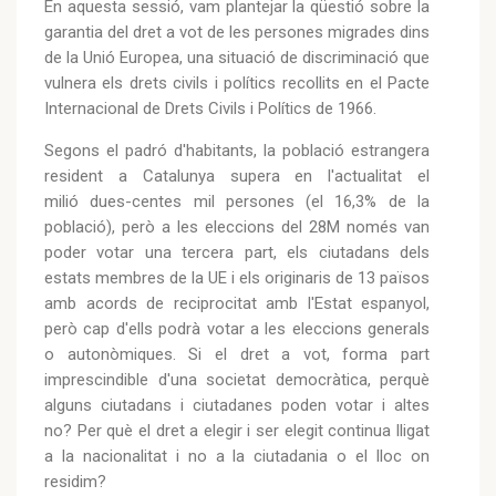
En aquesta sessió, vam plantejar la qüestió sobre la
garantia del dret a vot de les persones migrades dins
de la Unió Europea, una situació de discriminació que
vulnera els drets civils i polítics recollits en el Pacte
Internacional de Drets Civils i Polítics de 1966.
Segons el padró d'habitants, la població estrangera
resident a Catalunya supera en l'actualitat el
milió dues-centes mil persones (el 16,3% de la
població), però a les eleccions del 28M només van
poder votar una tercera part, els ciutadans dels
estats membres de la UE i els originaris de 13 països
amb acords de reciprocitat amb l'Estat espanyol,
però cap d'ells podrà votar a les eleccions generals
o autonòmiques. Si el dret a vot, forma part
imprescindible d'una societat democràtica, perquè
alguns ciutadans i ciutadanes poden votar i altes
no? Per què el dret a elegir i ser elegit continua lligat
a la nacionalitat i no a la ciutadania o el lloc on
residim?