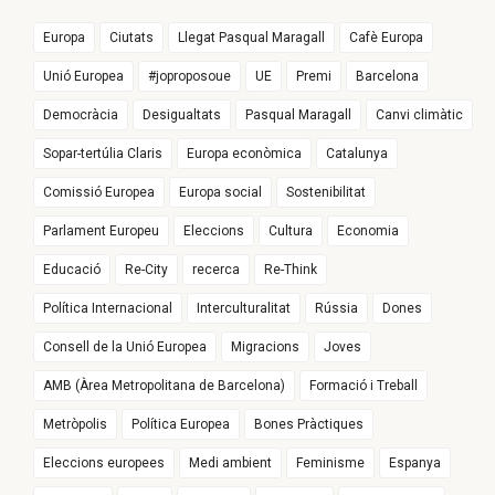
Europa
Ciutats
Llegat Pasqual Maragall
Cafè Europa
Unió Europea
#joproposoue
UE
Premi
Barcelona
Democràcia
Desigualtats
Pasqual Maragall
Canvi climàtic
Sopar-tertúlia Claris
Europa econòmica
Catalunya
Comissió Europea
Europa social
Sostenibilitat
Parlament Europeu
Eleccions
Cultura
Economia
Educació
Re-City
recerca
Re-Think
Política Internacional
Interculturalitat
Rússia
Dones
Consell de la Unió Europea
Migracions
Joves
AMB (Àrea Metropolitana de Barcelona)
Formació i Treball
Metròpolis
Política Europea
Bones Pràctiques
Eleccions europees
Medi ambient
Feminisme
Espanya