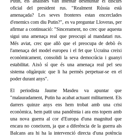
Putin, els analistes van intentar desmuntar el discurs
oficial del president rus. "Realment Rússia està
amenaçada? Les seves fronteres estan encerclades
d'enemics com diu Putin?", es va preguntar Lloveras, per
afirmar a continuació: "Sincerament, no crec que aquesta
sigui una amenaça real que preocupi al mandatari rus.
Més aviat, crec que allò que el preocupa de debò és
l'amenaça del model europeu i el fet que Ucraïna creixi
econòmicament, consolidi la seva democràcia i guanyi
estabilitat. Això sí que és una amenaça real pel seu
sistema oligàrquic que li ha permès perpetuar-se en el
poder durant anys".
El periodista Jaume Masdeu va apuntar que
"malauradament, Putin ha acabat actuant militarment. Els
darrers quinze anys ens hem trobat amb una crisi
econòmica, hem patit una pandèmia i ara ens topem amb
una nova guerra al cor d'Europa d'una magnitud que
encara no coneixem, ja que a diferència de la guerra als
Balcans ara hi ha la intervenció directa d'una potència