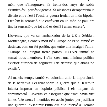
món que s'inaugurava fa trenta-dos anys de sobte
s'esmicolés i perdés vigència. Si aleshores desapareixia la
divisió entre l'est i l'oest, la guerra freda i un món bipolar,
i teníem la sensació que entràvem en un món de pau, ara
tinc la sensació que tot allò es desfà i anem enrere".
Lloveras, que va ser ambaixador de la UE a Sèrbia i
Montenegro, i coneix molt bé l'Europa de l'Est, també va
destacar, com un fet positiu, que entre una imatge i l'altra,
"Europa ha integrat tretze països, l'OTAN també ha
sumat nous membres, i s'ha creat una mínima política
exterior europea de seguretat i de defensa que abans no
existia".
Al mateix temps, també va coincidir amb la importància
de la narrativa i el relat sobre la guerra que el Kremlin
intenta imposar en l'opinió pública i els mitjans de
comunicació. Lloveras va assegurar que "mai havia vist
tantes
fake news
i mentides en acció juntes per justificar
una guerra". "Vladimir Putin diu que intervé a Ucraïna