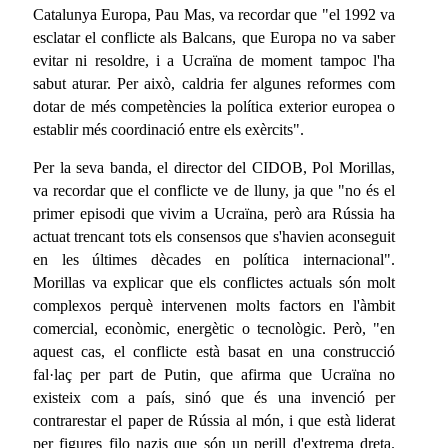
Catalunya Europa, Pau Mas, va recordar que "el 1992 va
esclatar el conflicte als Balcans, que Europa no va saber
evitar ni resoldre, i a Ucraïna de moment tampoc l'ha
sabut aturar. Per això, caldria fer algunes reformes com
dotar de més competències la política exterior europea o
establir més coordinació entre els exèrcits".
Per la seva banda, el director del CIDOB, Pol Morillas,
va recordar que el conflicte ve de lluny, ja que "no és el
primer episodi que vivim a Ucraïna, però ara Rússia ha
actuat trencant tots els consensos que s'havien aconseguit
en les últimes dècades en política internacional".
Morillas va explicar que els conflictes actuals són molt
complexos perquè intervenen molts factors en l'àmbit
comercial, econòmic, energètic o tecnològic. Però, "en
aquest cas, el conflicte està basat en una construcció
fal·laç per part de Putin, que afirma que Ucraïna no
existeix com a país, sinó que és una invenció per
contrarestar el paper de Rússia al món, i que està liderat
per figures filo nazis que són un perill d'extrema dreta.