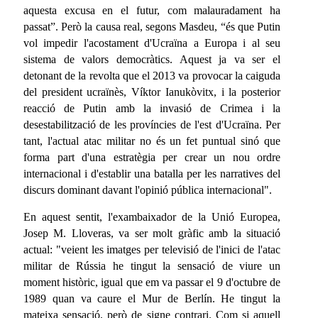
aquesta excusa en el futur, com malauradament ha
passat”. Però la causa real, segons Masdeu, “és que Putin
vol impedir l'acostament d'Ucraïna a Europa i al seu
sistema de valors democràtics. Aquest ja va ser el
detonant de la revolta que el 2013 va provocar la caiguda
del president ucraïnès, Víktor Ianukòvitx, i la posterior
reacció de Putin amb la invasió de Crimea i la
desestabilització de les províncies de l'est d'Ucraïna. Per
tant, l'actual atac militar no és un fet puntual sinó que
forma part d'una estratègia per crear un nou ordre
internacional i d'establir una batalla per les narratives del
discurs dominant davant l'opinió pública internacional".
En aquest sentit, l'exambaixador de la Unió Europea,
Josep M. Lloveras, va ser molt gràfic amb la situació
actual: "veient les imatges per televisió de l'inici de l'atac
militar de Rússia he tingut la sensació de viure un
moment històric, igual que em va passar el 9 d'octubre de
1989 quan va caure el Mur de Berlín. He tingut la
mateixa sensació, però de signe contrari. Com si aquell