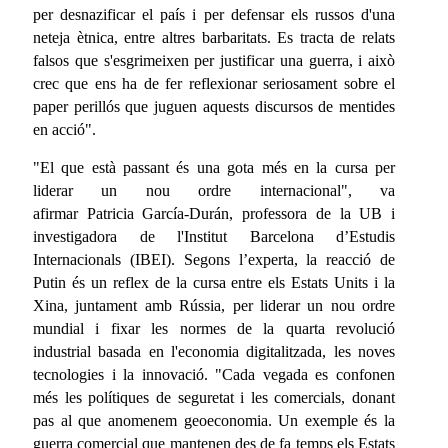
per desnazificar el país i per defensar els russos d'una
neteja ètnica, entre altres barbaritats. Es tracta de relats
falsos que s'esgrimeixen per justificar una guerra, i això
crec que ens ha de fer reflexionar seriosament sobre el
paper perillós que juguen aquests discursos de mentides
en acció".
"El que està passant és una gota més en la cursa per
liderar un nou ordre internacional", va
afirmar Patricia García-Durán, professora de la UB i
investigadora de l'Institut Barcelona d’Estudis
Internacionals (IBEI). Segons l’experta, la reacció de
Putin és un reflex de la cursa entre els Estats Units i la
Xina, juntament amb Rússia, per liderar un nou ordre
mundial i fixar les normes de la quarta revolució
industrial basada en l'economia digitalitzada, les noves
tecnologies i la innovació. "Cada vegada es confonen
més les polítiques de seguretat i les comercials, donant
pas al que anomenem geoeconomia. Un exemple és la
guerra comercial que mantenen des de fa temps els Estats