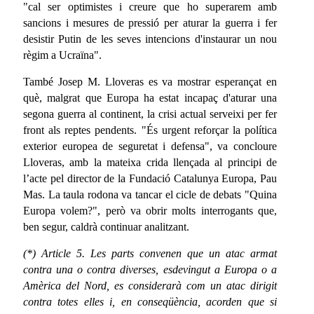
"cal ser optimistes i creure que ho superarem amb
sancions i mesures de pressió per aturar la guerra i fer
desistir Putin de les seves intencions d'instaurar un nou
règim a Ucraïna".
També Josep M. Lloveras es va mostrar esperançat en
què, malgrat que Europa ha estat incapaç d'aturar una
segona guerra al continent, la crisi actual serveixi per fer
front als reptes pendents. "És urgent reforçar la política
exterior europea de seguretat i defensa", va concloure
Lloveras, amb la mateixa crida llençada al principi de
l’acte pel director de la Fundació Catalunya Europa, Pau
Mas. La taula rodona va tancar el cicle de debats "Quina
Europa volem?", però va obrir molts interrogants que,
ben segur, caldrà continuar analitzant.
(*) Article 5. Les parts convenen que un atac armat
contra una o contra diverses, esdevingut a Europa o a
Amèrica del Nord, es considerarà com un atac dirigit
contra totes elles i, en conseqüència, acorden que si