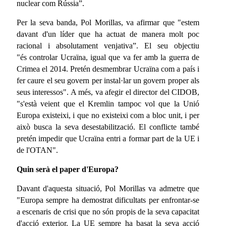
nuclear com Rússia”.
Per la seva banda, Pol Morillas, va afirmar que "estem
davant d'un líder que ha actuat de manera molt poc
racional i absolutament venjativa”. El seu objectiu
"és controlar Ucraïna, igual que va fer amb la guerra de
Crimea el 2014. Pretén desmembrar Ucraïna com a país i
fer caure el seu govern per instal·lar un govern proper als
seus interessos". A més, va afegir el director del CIDOB,
"s'està veient que el Kremlin tampoc vol que la Unió
Europa existeixi, i que no existeixi com a bloc unit, i per
això busca la seva desestabilització. El conflicte també
pretén impedir que Ucraïna entri a formar part de la UE i
de l'OTAN".
Quin serà el paper d'Europa?
Davant d'aquesta situació, Pol Morillas va admetre que
"Europa sempre ha demostrat dificultats per enfrontar-se
a escenaris de crisi que no són propis de la seva capacitat
d'acció exterior. La UE sempre ha basat la seva acció