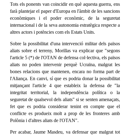
Tots els ponents van coincidir en què aquesta guerra, ens
farà plantejar el paper d'Europa en l'àmbit de les sancions
econòmiques i el poder econòmic, de la seguretat
internacional i de la seva autonomia estratègica respecte a
altres actors i potències com els Estats Units.
Sobre la possibilitat d'una intervenció militar dels països
aliats sobre el terreny, Morillas va explicar que "segons
l'article 5 (*) de l'OTAN de defensa col·lectiva, els països
aliats no poden intervenir perquè Ucraïna, malgrat les
bones relacions que mantenen, encara no forma part de
l'Aliança. En canvi, sí que es podria donar la possibilitat
mitjançant l'article 4 que estableix la defensa de "la
integritat territorial, la independència política o la
seguretat de qualsevol dels aliats" si se senten amenaçats,
fet que es podria considerar tenint en compte que el
conflicte es produeix molt a prop de les fronteres amb
Polònia i d'altres aliats de l'OTAN".
Per acabar, Jaume Masdeu, va defensar que malgrat tot