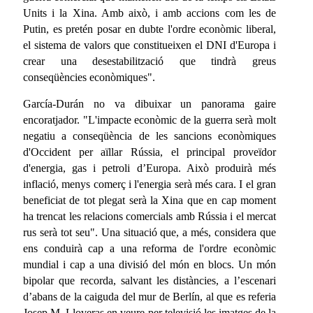
Units i la Xina. Amb això, i amb accions com les de
Putin, es pretén posar en dubte l'ordre econòmic liberal,
el sistema de valors que constitueixen el DNI d'Europa i
crear una desestabilització que tindrà greus
conseqüències econòmiques".
García-Durán no va dibuixar un panorama gaire
encoratjador. "L'impacte econòmic de la guerra serà molt
negatiu a conseqüència de les sancions econòmiques
d'Occident per aïllar Rússia, el principal proveïdor
d'energia, gas i petroli d’Europa. Això produirà més
inflació, menys comerç i l'energia serà més cara. I el gran
beneficiat de tot plegat serà la Xina que en cap moment
ha trencat les relacions comercials amb Rússia i el mercat
rus serà tot seu". Una situació que, a més, considera que
ens conduirà cap a una reforma de l'ordre econòmic
mundial i cap a una divisió del món en blocs. Un món
bipolar que recorda, salvant les distàncies, a l’escenari
d’abans de la caiguda del mur de Berlín, al que es referia
Josep M. Lloveras en veure per televisió les imatges de la