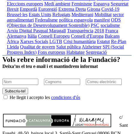
Eleccions europees
Medi ambient
Feminisme
Espanya
Seguretat
Brexit
Empordà
Euroregió
Extrema Dreta
Girona
Covid-19
Brussel·les
Estats Units
Refugiats
Mediterrani
Mobilitat
sector
agroalimentari
Federalisme
política espanyola
manifest
ODS
(Objectius de Desenvolupament Sostenible)
PSC
socialisme
Arxiu Digital Pasqual Maragall
Transparència
2018
França
Alemanya
Itàlia
Consell Europeu
Consell d'Europa
Balcans
Àfrica
Xarxes Socials
LGTB
Crisi humanitària
Estatut
Re-Plan
Lleida
Qualitat de govern
Salut pública
Alzheimer
SPI (Social
Progress Index)
Fons europeus
Habitatge
Segregació
Vols rebre informació de la Fundació?
Deixa’ns el teu e-mail i et mantindrem informat
Subscriu-te!
He llegit i accepto les
condicions d'ús
c/
Sant
Eusebi, 48-50, baixos local 3, Sarrià-Sant Gervasi 08006 BCN