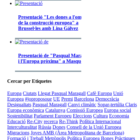
Presentació "Les dones a l'ombra
de la construcció europea" a
Brussel·les amb Lina Gálvez
Presentació de "Pasqual Maragall
i l'Europa pròxima" a Masquefa
Cercar per Etiquetes
Europa
Ciutats
Llegat Pasqual Maragall
Cafè Europa
Unió
Europea
#joproposoue
UE
Premi
Barcelona
Democràcia
Desigualtats
Pasqual Maragall
Canvi climàtic
Sopar-tertúlia Claris
Europa econòmica
Catalunya
Comissió Europea
Europa social
Sostenibilitat
Parlament Europeu
Eleccions
Cultura
Economia
Educació
Re-City
recerca
Re-Think
Política Internacional
Interculturalitat
Rússia
Dones
Consell de la Unió Europea
Migracions
Joves
AMB (Àrea Metropolitana de Barcelona)
Formació i Treball
Metròpolis
Política Europea
Bones Pràctiques