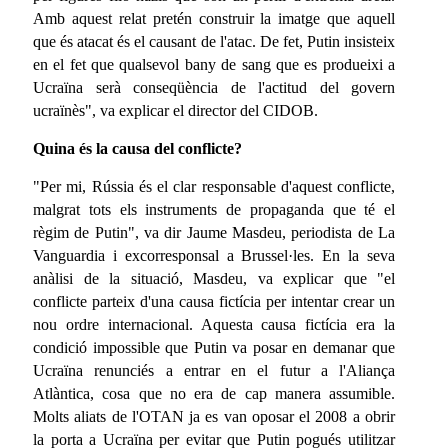
Amb aquest relat pretén construir la imatge que aquell
que és atacat és el causant de l'atac. De fet, Putin insisteix
en el fet que qualsevol bany de sang que es produeixi a
Ucraïna serà conseqüència de l'actitud del govern
ucraïnès", va explicar el director del CIDOB.
Quina és la causa del conflicte?
"Per mi, Rússia és el clar responsable d'aquest conflicte,
malgrat tots els instruments de propaganda que té el
règim de Putin", va dir Jaume Masdeu, periodista de La
Vanguardia i excorresponsal a Brussel·les. En la seva
anàlisi de la situació, Masdeu, va explicar que "el
conflicte parteix d'una causa fictícia per intentar crear un
nou ordre internacional. Aquesta causa fictícia era la
condició impossible que Putin va posar en demanar que
Ucraïna renunciés a entrar en el futur a l'Aliança
Atlàntica, cosa que no era de cap manera assumible.
Molts aliats de l'OTAN ja es van oposar el 2008 a obrir
la porta a Ucraïna per evitar que Putin pogués utilitzar