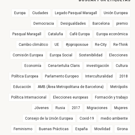
Europa
Ciudades
Legado Pasqual Maragall
Unión Europea
Democracia
Desigualdades
Barcelona
premio
Pasqual Maragall
Cataluña
Cafè Europa
Europa económica
Cambio climático
UE
#joproposoue
Re-City
Re-Think
Comisión Europea
Europa Social
Sostenibilidad
Elecciones
Economía
Cena-tertulia Claris
investigación
Cultura
Política Europea
Parlamento Europeo
Interculturalidad
2018
Educación
AMB (Àrea Metropolitana de Barcelona)
Metrópolis
Política Internacional
Elecciones europeas
Formación y trabajo
Jóvenes
Rusia
2017
Migraciones
Mujeres
Consejo de la Unión Europea
Covid-19
medio ambiente
Feminismo
Buenas Prácticas
España
Movilidad
Girona