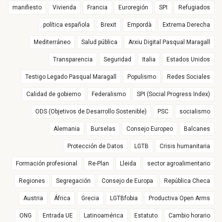
manifiesto
Vivienda
Francia
Euroregión
SPI
Refugiados
política española
Brexit
Empordà
Extrema Derecha
Mediterráneo
Salud pública
Arxiu Digital Pasqual Maragall
Transparencia
Seguridad
Italia
Estados Unidos
Testigo Legado Pasqual Maragall
Populismo
Redes Sociales
Calidad de gobierno
Federalismo
SPI (Social Progress Index)
ODS (Objetivos de Desarrollo Sostenible)
PSC
socialismo
Alemania
Burselas
Consejo Europeo
Balcanes
Protección de Datos
LGTB
Crisis humanitaria
Formación profesional
Re-Plan
Lleida
sector agroalimentario
Regiones
Segregación
Consejo de Europa
República Checa
Austria
África
Grecia
LGTBfobia
Productiva Open Arms
ONG
Entrada UE
Latinoamérica
Estatuto
Cambio horario