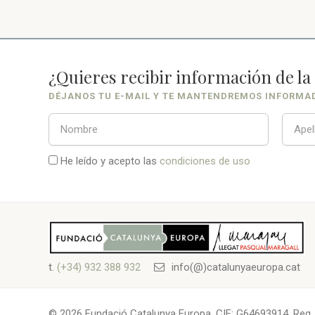
¿Quieres recibir información de l
DÉJANOS TU E-MAIL Y TE MANTENDREMOS INFORMA
He leído y acepto las
condiciones de uso
t.
(+34) 932 388 932
info(@)catalunyaeuropa.cat
© 2026 Fundació Catalunya Europa. CIF: G64693914. Reg