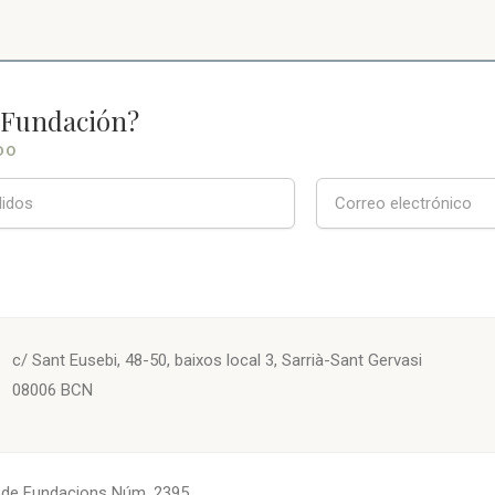
a Fundación?
DO
c/ Sant Eusebi, 48-50, baixos local 3, Sarrià-Sant Gervasi
08006 BCN
. de Fundacions Núm. 2395