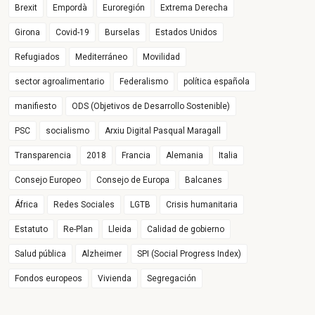
Brexit
Empordà
Euroregión
Extrema Derecha
Girona
Covid-19
Burselas
Estados Unidos
Refugiados
Mediterráneo
Movilidad
sector agroalimentario
Federalismo
política española
manifiesto
ODS (Objetivos de Desarrollo Sostenible)
PSC
socialismo
Arxiu Digital Pasqual Maragall
Transparencia
2018
Francia
Alemania
Italia
Consejo Europeo
Consejo de Europa
Balcanes
África
Redes Sociales
LGTB
Crisis humanitaria
Estatuto
Re-Plan
Lleida
Calidad de gobierno
Salud pública
Alzheimer
SPI (Social Progress Index)
Fondos europeos
Vivienda
Segregación