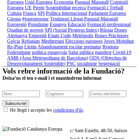
Europea
Unió Europea
Economia
Pasqual Maragall
Comissió
Europea
UE
Premi
Sostenibilitat
recerca
Formació i Treball
Cultura
França
SPI
Política Internacional
Parlament Europeu
Girona
#joproposoue
Testimoni Llegat Pasqual Maragall
Euroregió
Populisme
Espanya
Educació
Formació professional
Qualitat de govern
SPI (Social Progress Index)
Rússia
Dones
Alemanya
Empordà
Estats Units
Metròpolis
Bones Pràctiques
Grècia
Refugiats
Mediterrani
Eleccions europees
Joves
Mobilitat
Re-Plan
Lleida
Abandonament escolar prematur
Regions
Federalisme
política espanyola
Salut pública
manifest
Covid-19
AMB (Àrea Metropolitana de Barcelona)
ODS (Objectius de
Desenvolupament Sostenible)
PSC
socialisme
Segregació
Vols rebre informació de la Fundació?
Deixa’ns el teu e-mail i et mantindrem informat
Subscriu-te!
He llegit i accepto les
condicions d'ús
c/ Sant Eusebi, 48-50, baixos
local 3, Sarrià-Sant Gervasi