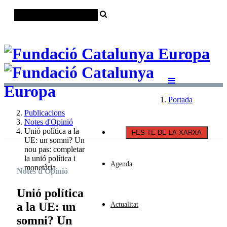
Català
Castellano
English
Portada
Publicacions
Notes d'Opinió
Unió política a la
FES-TE DE LA XARXA
UE: un somni? Un
nou pas: completar
la unió política i
Agenda
monetària
Notes d'Opinió
Unió política
a la UE: un
Actualitat
somni? Un