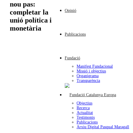
nou pas:
Opinió
completar la
unió política i
monetària
Publicacions
Fundació
Manifest Fundacional
Missió i objectius
Organigrama
Transparència
Objectius
Recerca
Actualitat
Testimonis
Publicacions
Arxiu Digital Pasqual Maragall