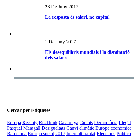
23 De Juny 2017
La resposta és salari, no capital
1 De Juny 2017
Els desequilibris mundials i la disminució
dels salaris
Cercar per Etiquetes
Europa
Re-City
Re-Think
Catalunya
Ciutats
Democràcia
Llegat
Pasqual Maragall
Desigualtats
Canvi climàtic
Europa econòmica
Barcelona
Europa social
2017
Interculturalitat
Eleccions
Política