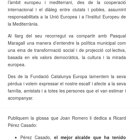
l’àmbit europeu i mediterrani, des de la cooperació
internacional i el diàleg entre ciutats i pobles, assumint
responsabilitats a la Unió Europea i a l’Institut Europeu de
la Mediterrània.
Al llarg del seu recorregut va compartir amb Pasqual
Maragall una manera d’entendre la política municipal com
una eina de transformació social i de projecció col·lectiva,
basada en els valors democràtics, la cultura i la mirada
europea.
Des de la Fundació Catalunya Europa lamentem la seva
pèrdua i volem expressar el nostre escalf i afecte a la seva
família, amistats i a totes les persones que el van estimar i
acompanyar.
Publiquem la glossa que Joan Romero li dedica a Ricard
Pérez Casado:
Pérez Casado,
el mejor alcalde que ha tenido