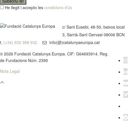
Subscriu-te!
He llegit i accepto les
condicions d'ús
c/ Sant Eusebi, 48-50, baixos local
3, Sarrià-Sant Gervasi 08006 BCN
t.
(+34) 932 388 932
info(@)catalunyaeuropa.cat
© 2026 Fundació Catalunya Europa. CIF: G64693914. Reg.
de Fundacions Núm. 2395
Nota Legal