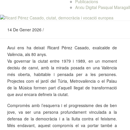
Publicacions
Arxiu Digital Pasqual Maragall
14 De Gener 2026 /
Avui ens ha deixat Ricard Pérez Casado, exalcalde de
València, als 80 anys.
Va governar la ciutat entre 1979 i 1989, en un moment
decisiu de canvi, amb la mirada posada en una València
més oberta, habitable i pensada per a les persones.
Projectes com el jardí del Túria, Metrovalència o el Palau
de la Música formen part d’aquell llegat de transformació
que avui encara defineix la ciutat.
Compromès amb l’esquerra i el progressisme des de ben
jove, va ser una persona profundament vinculada a la
defensa de la democràcia i a la lluita contra el feixisme.
Més endavant, aquest compromís el va portar també a