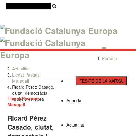
Català
Castellano
English
Portada
Actualitat
Llegat Pasqual
Maragall
FES-TE DE LA XARXA
Ricard Pérez Casado,
ciutat, democràcia i
Llegat Pasqual
vocació europea
Agenda
Maragall
Ricard Pérez
Actualitat
Casado, ciutat,
democràcia i