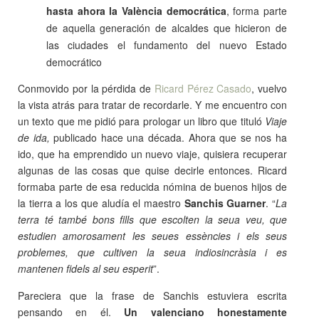
hasta ahora la València democrática
, forma parte
de aquella generación de alcaldes que hicieron de
las ciudades el fundamento del nuevo Estado
democrático
Conmovido por la pérdida de
Ricard Pérez Casado
, vuelvo
la vista atrás para tratar de recordarle. Y me encuentro con
un texto que me pidió para prologar un libro que tituló
Viaje
de ida,
publicado hace una década. Ahora que se nos ha
ido, que ha emprendido un nuevo viaje, quisiera recuperar
algunas de las cosas que quise decirle entonces. Ricard
formaba parte de esa reducida nómina de buenos hijos de
la tierra a los que aludía el maestro
Sanchis Guarner
. “
La
terra té també bons fills que escolten la seua veu, que
estudien amorosament les seues essències i els seus
problemes, que cultiven la seua indiosincràsia i es
mantenen fidels al seu esperit
”.
Pareciera que la frase de Sanchis estuviera escrita
pensando en él.
Un valenciano honestamente