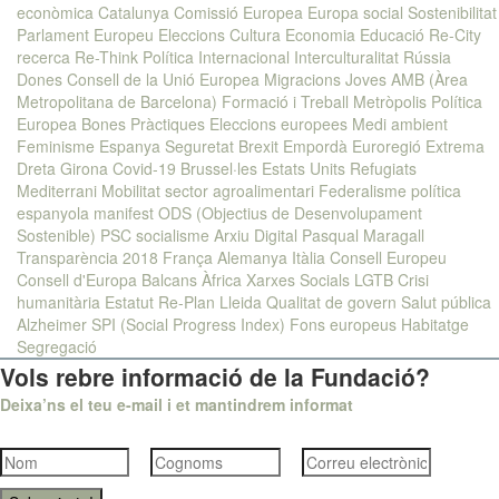
econòmica
Catalunya
Comissió Europea
Europa social
Sostenibilitat
Parlament Europeu
Eleccions
Cultura
Economia
Educació
Re-City
recerca
Re-Think
Política Internacional
Interculturalitat
Rússia
Dones
Consell de la Unió Europea
Migracions
Joves
AMB (Àrea
Metropolitana de Barcelona)
Formació i Treball
Metròpolis
Política
Europea
Bones Pràctiques
Eleccions europees
Medi ambient
Feminisme
Espanya
Seguretat
Brexit
Empordà
Euroregió
Extrema
Dreta
Girona
Covid-19
Brussel·les
Estats Units
Refugiats
Mediterrani
Mobilitat
sector agroalimentari
Federalisme
política
espanyola
manifest
ODS (Objectius de Desenvolupament
Sostenible)
PSC
socialisme
Arxiu Digital Pasqual Maragall
Transparència
2018
França
Alemanya
Itàlia
Consell Europeu
Consell d'Europa
Balcans
Àfrica
Xarxes Socials
LGTB
Crisi
humanitària
Estatut
Re-Plan
Lleida
Qualitat de govern
Salut pública
Alzheimer
SPI (Social Progress Index)
Fons europeus
Habitatge
Segregació
Vols rebre informació de la Fundació?
Deixa’ns el teu e-mail i et mantindrem informat