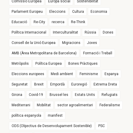
Comissió Europea
Europa social
Sostenibilitat
Parlament Europeu
Eleccions
Cultura
Economia
Educació
Re-City
recerca
Re-Think
Política Internacional
Interculturalitat
Rússia
Dones
Consell de la Unió Europea
Migracions
Joves
AMB (Àrea Metropolitana de Barcelona)
Formació i Treball
Metròpolis
Política Europea
Bones Pràctiques
Eleccions europees
Medi ambient
Feminisme
Espanya
Seguretat
Brexit
Empordà
Euroregió
Extrema Dreta
Girona
Covid-19
Brussel·les
Estats Units
Refugiats
Mediterrani
Mobilitat
sector agroalimentari
Federalisme
política espanyola
manifest
ODS (Objectius de Desenvolupament Sostenible)
PSC