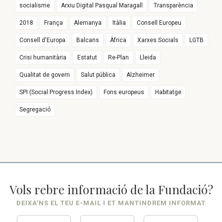
socialisme
Arxiu Digital Pasqual Maragall
Transparència
2018
França
Alemanya
Itàlia
Consell Europeu
Consell d'Europa
Balcans
Àfrica
Xarxes Socials
LGTB
Crisi humanitària
Estatut
Re-Plan
Lleida
Qualitat de govern
Salut pública
Alzheimer
SPI (Social Progress Index)
Fons europeus
Habitatge
Segregació
Vols rebre informació de la Fundació?
DEIXA’NS EL TEU E-MAIL I ET MANTINDREM INFORMAT