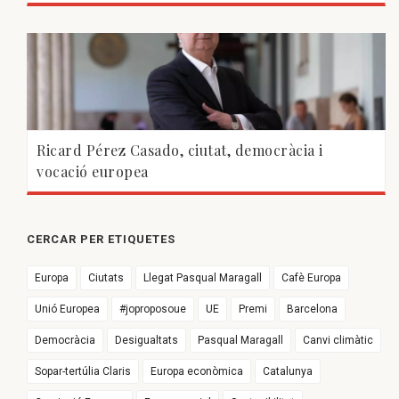
Ricard Pérez Casado, ciutat, democràcia i
vocació europea
CERCAR PER ETIQUETES
Europa
Ciutats
Llegat Pasqual Maragall
Cafè Europa
Unió Europea
#joproposoue
UE
Premi
Barcelona
Democràcia
Desigualtats
Pasqual Maragall
Canvi climàtic
Sopar-tertúlia Claris
Europa econòmica
Catalunya