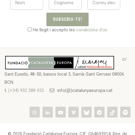
SUBSCRIU-TE!
He llegit i accepto les
condicions d'ús
c/
Sant Eusebi, 48-50, baixos local 3, Sarrià-Sant Gervasi 08006
BCN
t.
(+34) 932 388 932
info(@)catalunyaeuropa.cat
© 2026 Fundació Catalunya Europa. CIF: G64693914. Reg. de