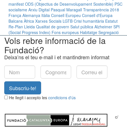
manifest
ODS (Objectius de Desenvolupament Sostenible)
PSC
socialisme
Arxiu Digital Pasqual Maragall
Transparència
2018
França
Alemanya
Itàlia
Consell Europeu
Consell d'Europa
Balcans
Àfrica
Xarxes Socials
LGTB
Crisi humanitària
Estatut
Re-Plan
Lleida
Qualitat de govern
Salut pública
Alzheimer
SPI
(Social Progress Index)
Fons europeus
Habitatge
Segregació
Vols rebre informació de la
Fundació?
Deixa’ns el teu e-mail i et mantindrem informat
Subscriu-te!
He llegit i accepto les
condicions d'ús
c/