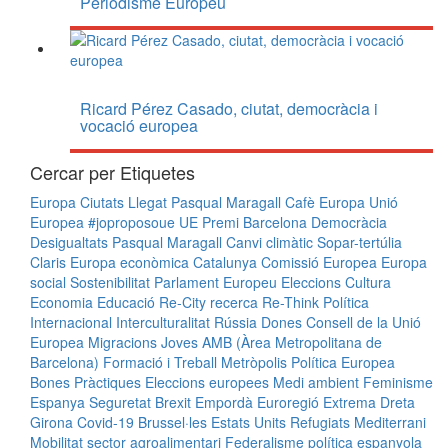
Periodisme Europeu
Ricard Pérez Casado, ciutat, democràcia i
vocació europea
Cercar per Etiquetes
Europa
Ciutats
Llegat Pasqual Maragall
Cafè Europa
Unió
Europea
#joproposoue
UE
Premi
Barcelona
Democràcia
Desigualtats
Pasqual Maragall
Canvi climàtic
Sopar-tertúlia
Claris
Europa econòmica
Catalunya
Comissió Europea
Europa
social
Sostenibilitat
Parlament Europeu
Eleccions
Cultura
Economia
Educació
Re-City
recerca
Re-Think
Política
Internacional
Interculturalitat
Rússia
Dones
Consell de la Unió
Europea
Migracions
Joves
AMB (Àrea Metropolitana de
Barcelona)
Formació i Treball
Metròpolis
Política Europea
Bones Pràctiques
Eleccions europees
Medi ambient
Feminisme
Espanya
Seguretat
Brexit
Empordà
Euroregió
Extrema Dreta
Girona
Covid-19
Brussel·les
Estats Units
Refugiats
Mediterrani
Mobilitat
sector agroalimentari
Federalisme
política espanyola