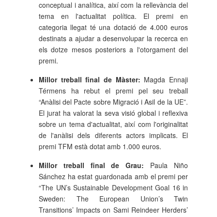
conceptual i analítica, així com la rellevància del
tema en l'actualitat política. El premi en
categoria llegat té una dotació de 4.000 euros
destinats a ajudar a desenvolupar la recerca en
els dotze mesos posteriors a l'otorgament del
premi.
Millor treball final de Màster:
Magda Ennaji
Térmens ha rebut el premi pel seu treball
“Anàlisi del Pacte sobre Migració i Asil de la UE”.
El jurat ha valorat la seva visió global i reflexiva
sobre un tema d'actualitat, així com l'originalitat
de l'anàlisi dels diferents actors implicats. El
premi TFM està dotat amb 1.000 euros.
Millor treball final de Grau:
Paula Niño
Sánchez ha estat guardonada amb el premi per
“The UN’s Sustainable Development Goal 16 in
Sweden: The European Union’s Twin
Transitions’ Impacts on Sami Reindeer Herders’