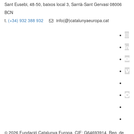
Sant Eusebi, 48-50, baixos local 3, Sarrià-Sant Gervasi 08006
BCN
t.
(+34) 932 388 932
info(@)catalunyaeuropa.cat
© 2026 Fundació Catalunya Europa. CIF: G64693914. Reg. de