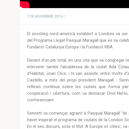
7 DE NOVEMBRE 2016 /
El sociòleg nord-americà establert a Londres va ser p
del Programa Llegat Pasqual Maragall que es va celebra
Fundació Catalunya Europa i la Fundació RBA.
Davant d’un ple total, en una cita que va congregar rep
intervenir també l’alcaldessa de la ciutat Ada Cola
d’Habitat, Joan Clos; i hi van assistir, entre molts d’
Castells, a més del propi president Maragall - Sen
reflexió contínua sobre les ciutats que forma p
cooperació i obertura, com va destacar Oriol Nel·lo
conferenciant.
Sennett va començar agraint a Pasqual Maragall “de
haver inspirat el programa de ciutats de la London Sc
En el seu discurs, sota el títol ’A Europe of cities’, 