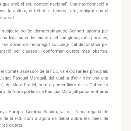
s que amb el seu context nacional”. Una interconnexió a
s, la cultura, el treball, el turisme, etc., malgrat que el
entramat.
 subjecte polític democratitzador, Sennett aposta per
ana fixar-se en les ciutats del sud global, més poroses,
 -en opinió del reconegut sociòleg- cal deconstruir per
aració per classes i conformar ciutats més obertes,
del comitè assessor de la FCE, va exposar les principals
egat Pasqual Maragall, del qual la d’ahir n’és una cita
s”, de Marc Pradel, com a primer llibre de la Col·lecció
arç de l’obra política de Pasqual Maragall juntament amb
lunya Europa, Gemma Sendra, va ser l’encarregada de
tura de la FCE com a àgora de debat sobre les idees de
 les ciutats.