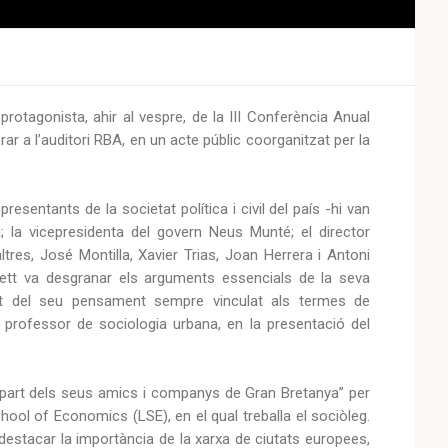
rotagonista, ahir al vespre, de la III Conferència Anual
r a l’auditori RBA, en un acte públic coorganitzat per la
resentants de la societat política i civil del país -hi van
u; la vicepresidenta del govern Neus Munté; el director
altres, José Montilla, Xavier Trias, Joan Herrera i Antoni
nett va desgranar els arguments essencials de la seva
art del seu pensament sempre vinculat als termes de
, professor de sociologia urbana, en la presentació del
 part dels seus amics i companys de Gran Bretanya” per
hool of Economics (LSE), en el qual treballa el sociòleg.
va destacar la importància de la xarxa de ciutats europees,