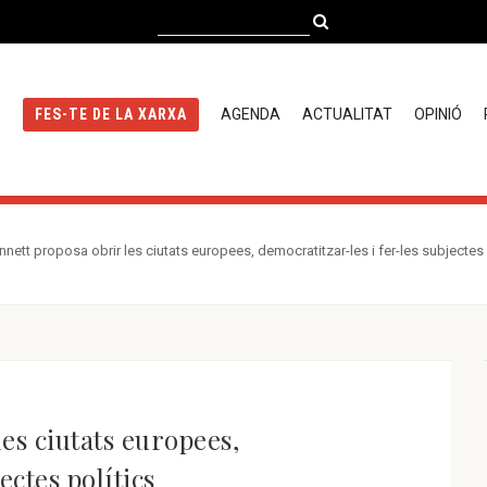
AGENDA
ACTUALITAT
OPINIÓ
FES-TE DE LA XARXA
nett proposa obrir les ciutats europees, democratitzar-les i fer-les subjectes 
es ciutats europees,
ectes polítics