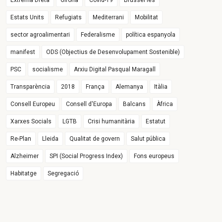
Extrema Dreta
Girona
Covid-19
Brussel·les
Estats Units
Refugiats
Mediterrani
Mobilitat
sector agroalimentari
Federalisme
política espanyola
manifest
ODS (Objectius de Desenvolupament Sostenible)
PSC
socialisme
Arxiu Digital Pasqual Maragall
Transparència
2018
França
Alemanya
Itàlia
Consell Europeu
Consell d'Europa
Balcans
Àfrica
Xarxes Socials
LGTB
Crisi humanitària
Estatut
Re-Plan
Lleida
Qualitat de govern
Salut pública
Alzheimer
SPI (Social Progress Index)
Fons europeus
Habitatge
Segregació