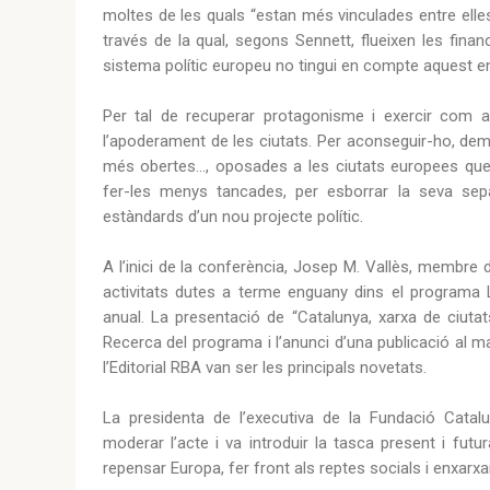
moltes de les quals “estan més vinculades entre elle
través de la qual, segons Sennett, flueixen les finance
sistema polític europeu no tingui en compte aquest 
Per tal de recuperar protagonisme i exercir com a
l’apoderament de les ciutats. Per aconseguir-ho, dem
més obertes..., oposades a les ciutats europees que
fer-les menys tancades, per esborrar la seva sep
estàndards d’un nou projecte polític.
A l’inici de la conferència, Josep M. Vallès, membre 
activitats dutes a terme enguany dins el programa Ll
anual. La presentació de “Catalunya, xarxa de ciutat
Recerca del programa i l’anunci d’una publicació al m
l’Editorial RBA van ser les principals novetats.
La presidenta de l’executiva de la Fundació Cata
moderar l’acte i va introduir la tasca present i fu
repensar Europa, fer front als reptes socials i enxarxar