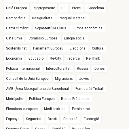
Unió Europea
#joproposoue
UE
Premi
Barcelona
Democràcia
Desigualtats
Pasqual Maragall
Canvi climàtic
Sopar-tertúlia Claris
Europa econòmica
Catalunya
Comissió Europea
Europa social
Sostenibilitat
Parlament Europeu
Eleccions
Cultura
Economia
Educació
Re-City
recerca
Re-Think
Política Internacional
Interculturalitat
Rússia
Dones
Consell de la Unió Europea
Migracions
Joves
AMB (Àrea Metropolitana de Barcelona)
Formació i Treball
Metròpolis
Política Europea
Bones Pràctiques
Eleccions europees
Medi ambient
Feminisme
Espanya
Seguretat
Brexit
Empordà
Euroregió