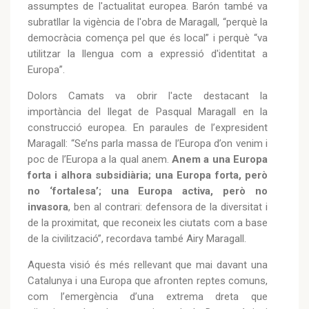
assumptes de l'actualitat europea. Barón també va
subratllar la vigència de l'obra de Maragall, “perquè la
democràcia comença pel que és local” i perquè “va
utilitzar la llengua com a expressió d'identitat a
Europa”.
Dolors Camats va obrir l'acte destacant la
importància del llegat de Pasqual Maragall en la
construcció europea. En paraules de l’expresident
Maragall: “Se’ns parla massa de l’Europa d’on venim i
poc de l’Europa a la qual anem.
Anem a una Europa
forta i alhora subsidiària; una Europa forta, però
no ‘fortalesa’; una Europa activa, però no
invasora
, ben al contrari: defensora de la diversitat i
de la proximitat, que reconeix les ciutats com a base
de la civilització”, recordava també Airy Maragall.
Aquesta visió és més rellevant que mai davant una
Catalunya i una Europa que afronten reptes comuns,
com l’emergència d’una extrema dreta que