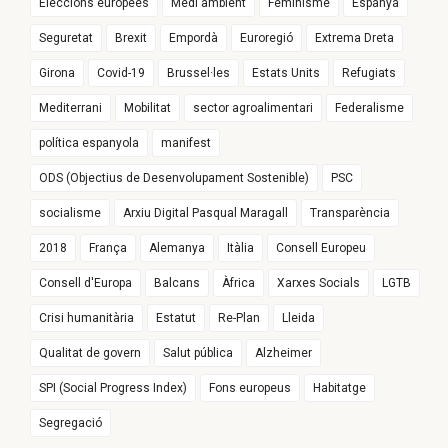
Eleccions europees
Medi ambient
Feminisme
Espanya
Seguretat
Brexit
Empordà
Euroregió
Extrema Dreta
Girona
Covid-19
Brussel·les
Estats Units
Refugiats
Mediterrani
Mobilitat
sector agroalimentari
Federalisme
política espanyola
manifest
ODS (Objectius de Desenvolupament Sostenible)
PSC
socialisme
Arxiu Digital Pasqual Maragall
Transparència
2018
França
Alemanya
Itàlia
Consell Europeu
Consell d'Europa
Balcans
Àfrica
Xarxes Socials
LGTB
Crisi humanitària
Estatut
Re-Plan
Lleida
Qualitat de govern
Salut pública
Alzheimer
SPI (Social Progress Index)
Fons europeus
Habitatge
Segregació