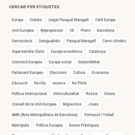
CERCAR PER ETIQUETES
Europa
Ciutats
Llegat Pasqual Maragall
Cafè Europa
Unió Europea
#joproposoue
UE
Premi
Barcelona
Democràcia
Desigualtats
Pasqual Maragall
Canvi climàtic
Sopar-tertúlia Claris
Europa econòmica
Catalunya
Comissió Europea
Europa social
Sostenibilitat
Parlament Europeu
Eleccions
Cultura
Economia
Educació
Re-City
recerca
Re-Think
Política Internacional
Interculturalitat
Rússia
Dones
Consell de la Unió Europea
Migracions
Joves
AMB (Àrea Metropolitana de Barcelona)
Formació i Treball
Metròpolis
Política Europea
Bones Pràctiques