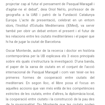
projectar cap al futur el pensament de Pasqual Maragall i
d’agitar-ne el debat”, deia Oriol Nel·lo, professor de de
geografia a la UAB i patró de la Fundació Catalunya
Europa. L’acte de presentació, celebrat en un entorn
idoni, l’Institut d’Estudis Mediterranis (IEMed), va servir
també per obrir un debat entorn el present i el futur de
les relacions entre les ciutats mediterrànies i el paper que
hi ha de jugar la ciutat de Barcelona.
Oscar Monterde, autor de la recerca i doctor en història
contemporània per la UB explicava els 3 eixos principals
sobre els quals s'estructura la investigació. D’una banda,
el paper de la xarxa de ciutats en el conjunt de l’acció
internacional de Pasqual Maragall i com van teixir-se les
primeres formes de cooperació entre ciutats del
mediterrani. En segon lloc, el llibre posa el focus en
aquelles accions que van més enllà de les competències
estrictes de les ciutats, entre d’altres, la diplomàcia local,
la cooperació entre ciutats i la construcció de la pau des
de la municipalitat. Diu Monterde que les ciutats poden