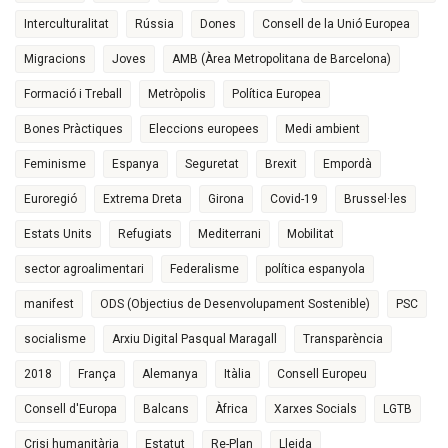
Interculturalitat
Rússia
Dones
Consell de la Unió Europea
Migracions
Joves
AMB (Àrea Metropolitana de Barcelona)
Formació i Treball
Metròpolis
Política Europea
Bones Pràctiques
Eleccions europees
Medi ambient
Feminisme
Espanya
Seguretat
Brexit
Empordà
Euroregió
Extrema Dreta
Girona
Covid-19
Brussel·les
Estats Units
Refugiats
Mediterrani
Mobilitat
sector agroalimentari
Federalisme
política espanyola
manifest
ODS (Objectius de Desenvolupament Sostenible)
PSC
socialisme
Arxiu Digital Pasqual Maragall
Transparència
2018
França
Alemanya
Itàlia
Consell Europeu
Consell d'Europa
Balcans
Àfrica
Xarxes Socials
LGTB
Crisi humanitària
Estatut
Re-Plan
Lleida