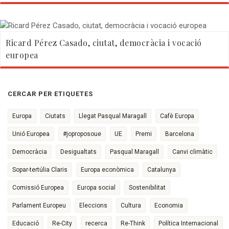
Ricard Pérez Casado, ciutat, democràcia i vocació
europea
CERCAR PER ETIQUETES
Europa
Ciutats
Llegat Pasqual Maragall
Cafè Europa
Unió Europea
#joproposoue
UE
Premi
Barcelona
Democràcia
Desigualtats
Pasqual Maragall
Canvi climàtic
Sopar-tertúlia Claris
Europa econòmica
Catalunya
Comissió Europea
Europa social
Sostenibilitat
Parlament Europeu
Eleccions
Cultura
Economia
Educació
Re-City
recerca
Re-Think
Política Internacional