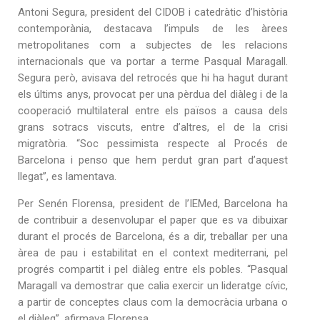
Antoni Segura, president del CIDOB i catedràtic d’història
contemporània, destacava l’impuls de les àrees
metropolitanes com a subjectes de les relacions
internacionals que va portar a terme Pasqual Maragall.
Segura però, avisava del retrocés que hi ha hagut durant
els últims anys, provocat per una pèrdua del diàleg i de la
cooperació multilateral entre els països a causa dels
grans sotracs viscuts, entre d’altres, el de la crisi
migratòria. “Soc pessimista respecte al Procés de
Barcelona i penso que hem perdut gran part d’aquest
llegat”, es lamentava.
Per Senén Florensa, president de l’IEMed, Barcelona ha
de contribuir a desenvolupar el paper que es va dibuixar
durant el procés de Barcelona, és a dir, treballar per una
àrea de pau i estabilitat en el context mediterrani, pel
progrés compartit i pel diàleg entre els pobles. “Pasqual
Maragall va demostrar que calia exercir un lideratge cívic,
a partir de conceptes claus com la democràcia urbana o
el diàleg”, afirmava Florensa.