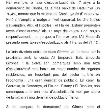
Per exemple, la taxa d’escolarització als 17 anys a la
demarcació de Girona, és la més baixa de Catalunya (un
76,4%, mentre que la mitjana de Catalunya és d’un 82,7%).
Però si s’amplia la imatge a nivell comarcal, les diferències
s’eixamplen. Així, el Ripollès i el Pla de l’Estany presenten
taxes d’escolarització als 17 anys del 89,3% i del 88,8%
respectivament, mentre que, a l’altre extrem, l’Alt Empordà
presenta unes taxes d’escolarització als 17 anys del 71,4%.
La línia divisòria entre les dues
Girones
ve marcada per la
proximitat amb la costa. Alt Empordà, Baix Empordà
Gironès i la Selva són comarques amb una taxa
d’escolarització més baixa, un major nombre de segones
residències, un important pes del sector turístic en
l’economia i una gran densitat de població. En canvi, la
Garrotxa, la Cerdanya, el Pla de l’Estany i El Ripollès, són
comarques amb una taxa d’escolarització molt per sobre
de la mitjana i una densitat de població menor.
Si es compara la demarcació de
Girona
amb el