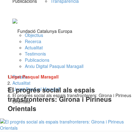
Publicacions
Transparència
Objectius
Recerca
Actualitat
Testimonis
Publicacions
Arxiu Digital Pasqual Maragall
Llegat Pasqual Maragall
Portada
Actualitat
El progrés social als espais
Llegat Pasqual Maragall
El progrés social als espais transfronterers: Girona i Pirineus
transfronterers: Girona i Pirineus
Orientals
Orientals