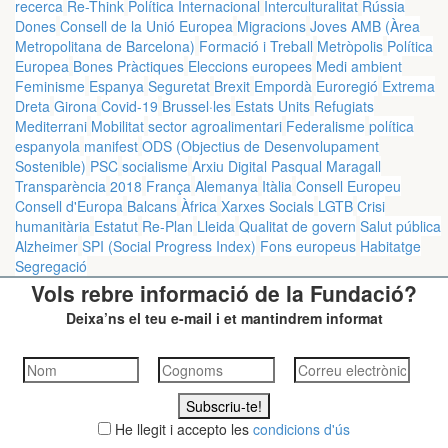
recerca
Re-Think
Política Internacional
Interculturalitat
Rússia
Dones
Consell de la Unió Europea
Migracions
Joves
AMB (Àrea
Metropolitana de Barcelona)
Formació i Treball
Metròpolis
Política
Europea
Bones Pràctiques
Eleccions europees
Medi ambient
Feminisme
Espanya
Seguretat
Brexit
Empordà
Euroregió
Extrema
Dreta
Girona
Covid-19
Brussel·les
Estats Units
Refugiats
Mediterrani
Mobilitat
sector agroalimentari
Federalisme
política
espanyola
manifest
ODS (Objectius de Desenvolupament
Sostenible)
PSC
socialisme
Arxiu Digital Pasqual Maragall
Transparència
2018
França
Alemanya
Itàlia
Consell Europeu
Consell d'Europa
Balcans
Àfrica
Xarxes Socials
LGTB
Crisi
humanitària
Estatut
Re-Plan
Lleida
Qualitat de govern
Salut pública
Alzheimer
SPI (Social Progress Index)
Fons europeus
Habitatge
Segregació
Vols rebre informació de la Fundació?
Deixa’ns el teu e-mail i et mantindrem informat
Subscriu-te!
He llegit i accepto les
condicions d'ús