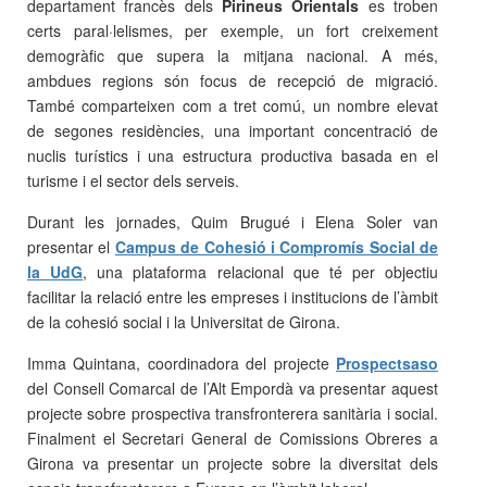
departament francès dels
Pirineus Orientals
es troben
certs paral·lelismes, per exemple, un fort creixement
demogràfic que supera la mitjana nacional. A més,
ambdues regions són focus de recepció de migració.
També comparteixen com a tret comú, un nombre elevat
de segones residències, una important concentració de
nuclis turístics i una estructura productiva basada en el
turisme i el sector dels serveis.
Durant les jornades, Quim Brugué i Elena Soler van
presentar el
Campus de Cohesió i Compromís Social de
la UdG
, una plataforma relacional que té per objectiu
facilitar la relació entre les empreses i institucions de l’àmbit
de la cohesió social i la Universitat de Girona.
Imma Quintana, coordinadora del projecte
Prospectsaso
del Consell Comarcal de l’Alt Empordà va presentar aquest
projecte sobre prospectiva transfronterera sanitària i social.
Finalment el Secretari General de Comissions Obreres a
Girona va presentar un projecte sobre la diversitat dels