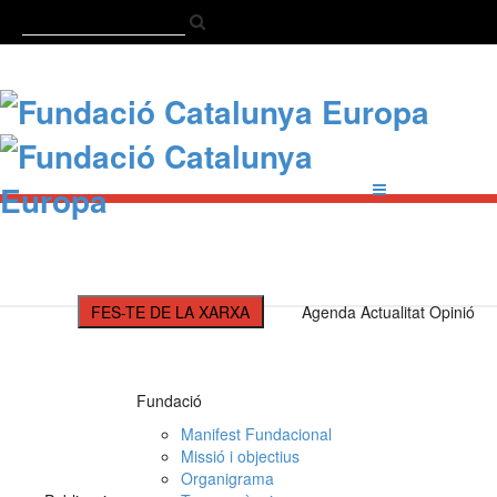
Català
Castellano
English
FES-TE DE LA XARXA
Agenda
Actualitat
Opinió
Fundació
Manifest Fundacional
Missió i objectius
Organigrama