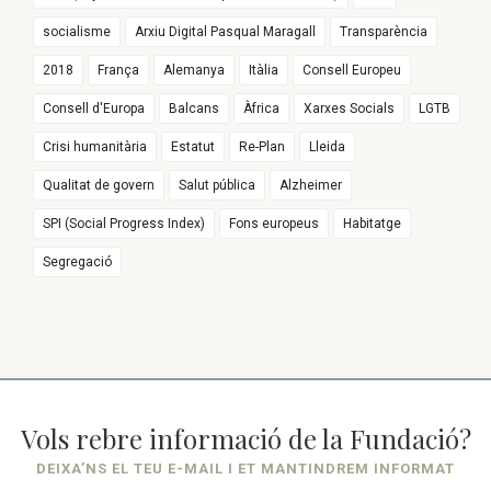
socialisme
Arxiu Digital Pasqual Maragall
Transparència
2018
França
Alemanya
Itàlia
Consell Europeu
Consell d'Europa
Balcans
Àfrica
Xarxes Socials
LGTB
Crisi humanitària
Estatut
Re-Plan
Lleida
Qualitat de govern
Salut pública
Alzheimer
SPI (Social Progress Index)
Fons europeus
Habitatge
Segregació
Vols rebre informació de la Fundació?
DEIXA’NS EL TEU E-MAIL I ET MANTINDREM INFORMAT