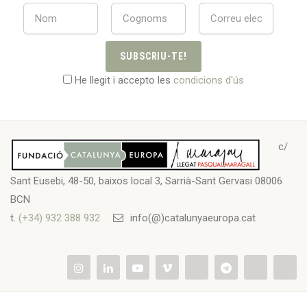
SUBSCRIU-TE!
He llegit i accepto les
condicions d'ús
c/
Sant Eusebi, 48-50, baixos local 3, Sarrià-Sant Gervasi 08006
BCN
t.
(+34) 932 388 932
info(@)catalunyaeuropa.cat