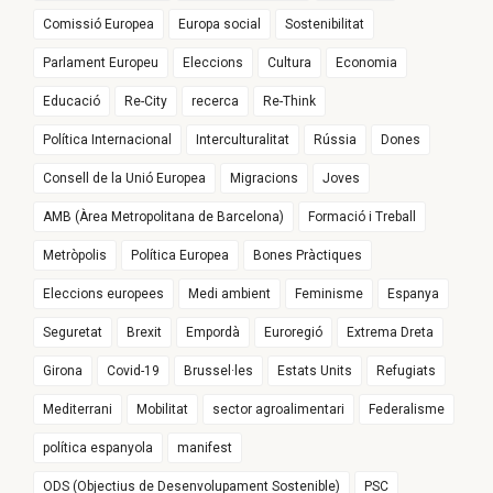
Comissió Europea
Europa social
Sostenibilitat
Parlament Europeu
Eleccions
Cultura
Economia
Educació
Re-City
recerca
Re-Think
Política Internacional
Interculturalitat
Rússia
Dones
Consell de la Unió Europea
Migracions
Joves
AMB (Àrea Metropolitana de Barcelona)
Formació i Treball
Metròpolis
Política Europea
Bones Pràctiques
Eleccions europees
Medi ambient
Feminisme
Espanya
Seguretat
Brexit
Empordà
Euroregió
Extrema Dreta
Girona
Covid-19
Brussel·les
Estats Units
Refugiats
Mediterrani
Mobilitat
sector agroalimentari
Federalisme
política espanyola
manifest
ODS (Objectius de Desenvolupament Sostenible)
PSC