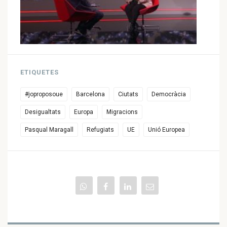
ETIQUETES
#joproposoue
Barcelona
Ciutats
Democràcia
Desigualtats
Europa
Migracions
Pasqual Maragall
Refugiats
UE
Unió Europea