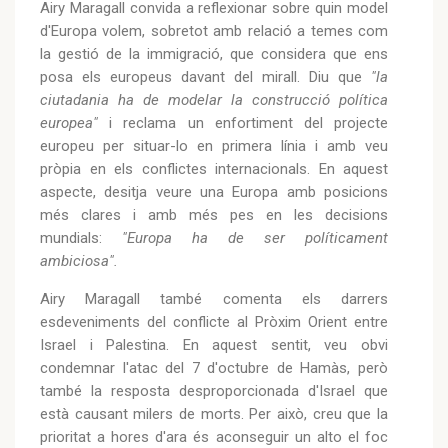
Airy Maragall convida a reflexionar sobre quin model
d'Europa volem, sobretot amb relació a temes com
la gestió de la immigració, que considera que ens
posa els europeus davant del mirall. Diu que
"la
ciutadania ha de modelar la construcció política
europea"
i reclama un enfortiment del projecte
europeu per situar-lo en primera línia i amb veu
pròpia en els conflictes internacionals. En aquest
aspecte, desitja veure una Europa amb posicions
més clares i amb més pes en les decisions
mundials:
"Europa ha de ser políticament
ambiciosa".
Airy Maragall també comenta els darrers
esdeveniments del conflicte al Pròxim Orient entre
Israel i Palestina. En aquest sentit, veu obvi
condemnar l'atac del 7 d'octubre de Hamàs, però
també la resposta desproporcionada d'Israel que
està causant milers de morts. Per això, creu que la
prioritat a hores d'ara és aconseguir un alto el foc