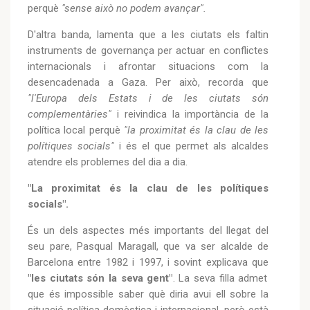
perquè
"sense això no podem avançar".
D'altra banda, lamenta que a les ciutats els faltin
instruments de governança per actuar en conflictes
internacionals i afrontar situacions com la
desencadenada a Gaza. Per això, recorda que
"l'Europa dels Estats i de les ciutats són
complementàries"
i reivindica la importància de la
política local perquè
"la proximitat és la clau de les
polítiques socials"
i és el que permet als alcaldes
atendre els problemes del dia a dia.
"La proximitat és la clau de les polítiques
socials".
És un dels aspectes més importants del llegat del
seu pare, Pasqual Maragall, que va ser alcalde de
Barcelona entre 1982 i 1997, i sovint explicava que
"les ciutats són la seva gent"
. La seva filla admet
que és impossible saber què diria avui ell sobre la
situació política domèstica i internacional, però està