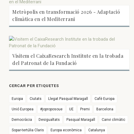
Metròpolis en transformació 2026 - Adaptació
climàtica en el Mediterrani
Visitem el CaixaResearch Institute en la trobada
del Patronat de la Fundació
CERCAR PER ETIQUETES
Europa
Ciutats
Llegat Pasqual Maragall
Cafè Europa
Unió Europea
#joproposoue
UE
Premi
Barcelona
Democràcia
Desigualtats
Pasqual Maragall
Canvi climàtic
Sopar-tertúlia Claris
Europa econòmica
Catalunya