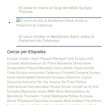
Es posa en marxa el Grup de treball Europa
Pròxima
El canvi climàtic al Mediterrani Ibèric arriba al
Parlament de Catalunya
Cercar per Etiquetes
Europa
Ciutats
Llegat Pasqual Maragall
Cafè Europa
Unió
Europea
#joproposoue
UE
Premi
Barcelona
Democràcia
Desigualtats
Pasqual Maragall
Canvi climàtic
Sopar-tertúlia
Claris
Europa econòmica
Catalunya
Comissió Europea
Europa
social
Sostenibilitat
Parlament Europeu
Eleccions
Cultura
Economia
Educació
Re-City
recerca
Re-Think
Política
Internacional
Interculturalitat
Rússia
Dones
Consell de la Unió
Europea
Migracions
Joves
AMB (Àrea Metropolitana de
Barcelona)
Formació i Treball
Metròpolis
Política Europea
Bones Pràctiques
Eleccions europees
Medi ambient
Feminisme