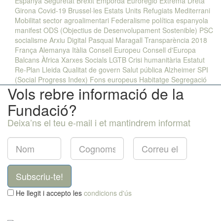
Espanya
Seguretat
Brexit
Empordà
Euroregió
Extrema Dreta
Girona
Covid-19
Brussel·les
Estats Units
Refugiats
Mediterrani
Mobilitat
sector agroalimentari
Federalisme
política espanyola
manifest
ODS (Objectius de Desenvolupament Sostenible)
PSC
socialisme
Arxiu Digital Pasqual Maragall
Transparència
2018
França
Alemanya
Itàlia
Consell Europeu
Consell d'Europa
Balcans
Àfrica
Xarxes Socials
LGTB
Crisi humanitària
Estatut
Re-Plan
Lleida
Qualitat de govern
Salut pública
Alzheimer
SPI
(Social Progress Index)
Fons europeus
Habitatge
Segregació
Vols rebre informació de la
Fundació?
Deixa’ns el teu e-mail i et mantindrem informat
Subscriu-te!
He llegit i accepto les
condicions d'ús