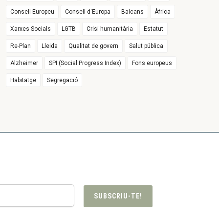
Consell Europeu
Consell d'Europa
Balcans
Àfrica
Xarxes Socials
LGTB
Crisi humanitària
Estatut
Re-Plan
Lleida
Qualitat de govern
Salut pública
Alzheimer
SPI (Social Progress Index)
Fons europeus
Habitatge
Segregació
SUBSCRIU-TE!