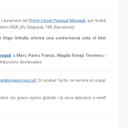
 Lliurament del
Premi Llegat Pasqual Maragall
, que tindrà
ditori RBA (Av. Diagonal, 189, Barcelona).
i Iñigo Urkullu oferirà una conferència sota el títol
ragall
a
Marc Parés Franzi, Magda Ennaji Térmens
i
ntribucions destacades.
atalunyaeuropa.cat.
En acabar l’acte, se servirà un sopar
bre els grans reptes globals i la seva aplicació a nivell