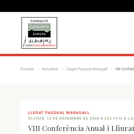
Portada
Actualitat
Llegat Pasqual Maragall
VIII Confer
LLEGAT PASQUAL MARAGALL
DIJOUS, 12 DE DESEMBRE DE 2024 A LES 19 H A L
VIII Conferència Anual i Lliur