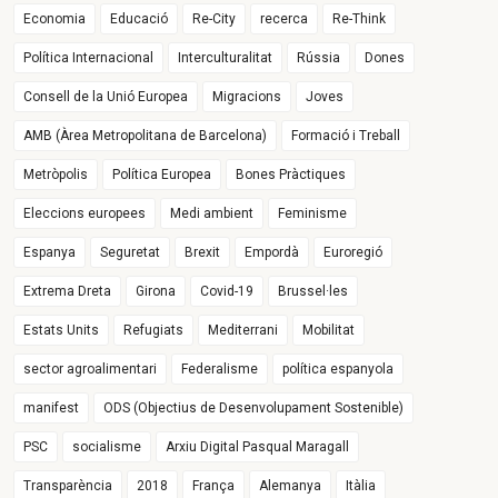
Economia
Educació
Re-City
recerca
Re-Think
Política Internacional
Interculturalitat
Rússia
Dones
Consell de la Unió Europea
Migracions
Joves
AMB (Àrea Metropolitana de Barcelona)
Formació i Treball
Metròpolis
Política Europea
Bones Pràctiques
Eleccions europees
Medi ambient
Feminisme
Espanya
Seguretat
Brexit
Empordà
Euroregió
Extrema Dreta
Girona
Covid-19
Brussel·les
Estats Units
Refugiats
Mediterrani
Mobilitat
sector agroalimentari
Federalisme
política espanyola
manifest
ODS (Objectius de Desenvolupament Sostenible)
PSC
socialisme
Arxiu Digital Pasqual Maragall
Transparència
2018
França
Alemanya
Itàlia