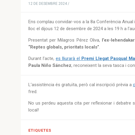
12 DE DESEMBRE 2024 /
Ens complau convidar-vos a la 8a Conferència Anual i
lloc el dijous 12 de desembre de 2024 a les 19 h a l’au
Presentat per Milagros Pérez Oliva,
l’ex-lehendakar
“Reptes globals, prioritats locals”
.
Durant l’acte,
es lliurarà el
Premi Llegat Pasqual Ma
Paula Niño Sánchez
, reconeixent la seva tasca i co
L’assistència és gratuïta, però cal inscripció prèvia a
c
fred.
No us perdeu aquesta cita per reflexionar i debatre so
local!
ETIQUETES