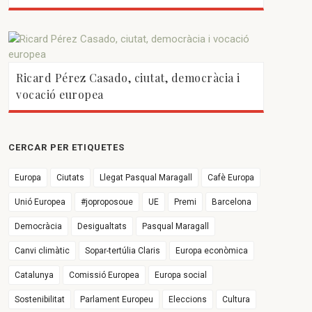
Ricard Pérez Casado, ciutat, democràcia i
vocació europea
CERCAR PER ETIQUETES
Europa
Ciutats
Llegat Pasqual Maragall
Cafè Europa
Unió Europea
#joproposoue
UE
Premi
Barcelona
Democràcia
Desigualtats
Pasqual Maragall
Canvi climàtic
Sopar-tertúlia Claris
Europa econòmica
Catalunya
Comissió Europea
Europa social
Sostenibilitat
Parlament Europeu
Eleccions
Cultura