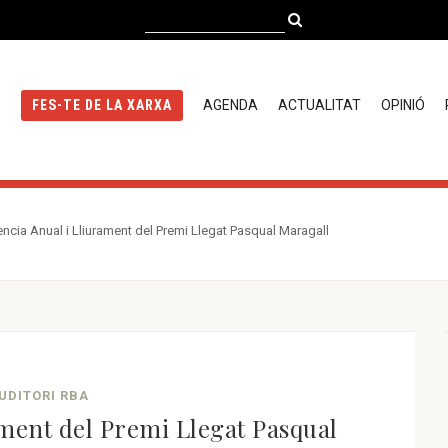
AGENDA
ACTUALITAT
OPINIÓ
FES-TE DE LA XARXA
ència Anual i Lliurament del Premi Llegat Pasqual Maragall
AUDITORI RBA
ament del Premi Llegat Pasqual